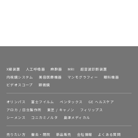
X線装置
人工呼吸器
麻酔器
MRI
超音波診断装置
内視鏡システム
美容医療機器
マンモグラフィー
眼科機器
ビデオスコープ
顕微鏡
オリンパス
富士フイルム
ペンタックス
GE ヘルスケア
アロカ / 日立製作所
東芝 / キャノン
フィリップス
シーメンス
コニカミノルタ
島津メディカル
売りたい方
撤去・閉院
新品販売
会社情報
よくある質問