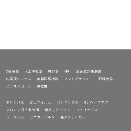
X線装置
人工呼吸器
麻酔器
MRI
超音波診断装置
内視鏡システム
美容医療機器
マンモグラフィー
眼科機器
ビデオスコープ
顕微鏡
オリンパス
富士フイルム
ペンタックス
GE ヘルスケア
アロカ / 日立製作所
東芝 / キャノン
フィリップス
シーメンス
コニカミノルタ
島津メディカル