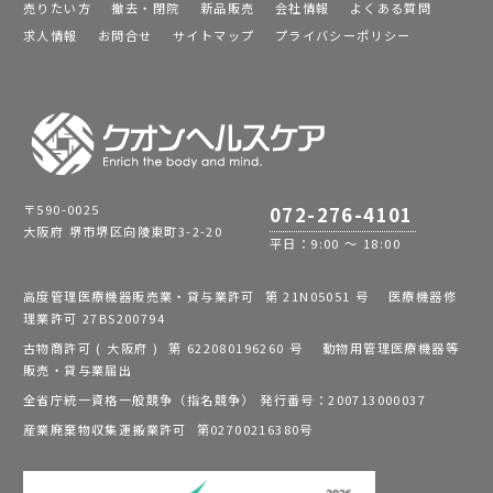
売りたい方
撤去・閉院
新品販売
会社情報
よくある質問
求人情報
お問合せ
サイトマップ
プライバシーポリシー
〒590-0025
072-276-4101
大阪府 堺市堺区向陵東町3-2-20
平日：9:00 ～ 18:00
高度管理医療機器販売業・貸与業許可 第 21N05051 号 医療機器修
理業許可 27BS200794
古物商許可 ( 大阪府 ) 第 622080196260 号 動物用管理医療機器等
販売・貸与業届出
全省庁統一資格一般競争（指名競争） 発行番号：200713000037
産業廃棄物収集運搬業許可 第02700216380号