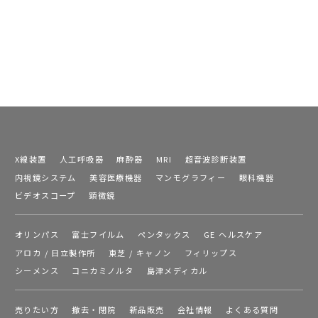
X線装置
人工呼吸器
麻酔器
MRI
超音波診断装置
内視鏡システム
美容医療機器
マンモグラフィー
眼科機器
ビデオスコープ
顕微鏡
オリンパス
富士フイルム
ペンタックス
GE ヘルスケア
アロカ / 日立製作所
東芝 / キャノン
フィリップス
シーメンス
コニカミノルタ
島津メディカル
売りたい方
撤去・閉院
新品販売
会社情報
よくある質問