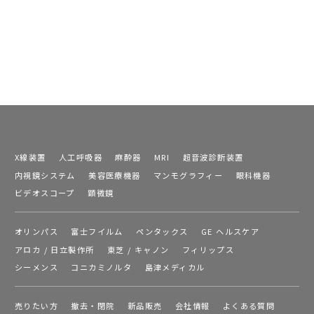
X線装置
人工呼吸器
麻酔器
MRI
超音波診断装置
内視鏡システム
美容医療機器
マンモグラフィー
眼科機器
ビデオスコープ
顕微鏡
オリンパス
富士フイルム
ペンタックス
GE ヘルスケア
アロカ / 日立製作所
東芝 / キャノン
フィリップス
シーメンス
コニカミノルタ
島津メディカル
売りたい方
撤去・閉院
新品販売
会社情報
よくある質問