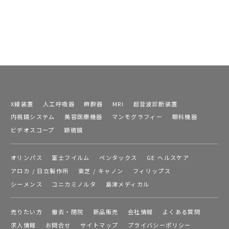
X線装置
人工呼吸器
麻酔器
MRI
超音波診断装置
内視鏡システム
美容医療機器
マンモグラフィー
眼科機器
ビデオスコープ
顕微鏡
オリンパス
富士フイルム
ペンタックス
GE ヘルスケア
アロカ / 日立製作所
東芝 / キャノン
フィリップス
シーメンス
コニカミノルタ
島津メディカル
売りたい方
撤去・閉院
新品販売
会社情報
よくある質問
求人情報
お問合せ
サイトマップ
プライバシーポリシー