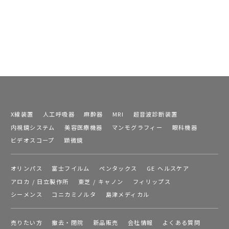
X線装置
人工呼吸器
麻酔器
MRI
超音波診断装置
内視鏡システム
美容医療機器
マンモグラフィー
眼科機器
ビデオスコープ
顕微鏡
オリンパス
富士フイルム
ペンタックス
GE ヘルスケア
アロカ / 日立製作所
東芝 / キャノン
フィリップス
シーメンス
コニカミノルタ
島津メディカル
売りたい方
撤去・閉院
新品販売
会社情報
よくある質問