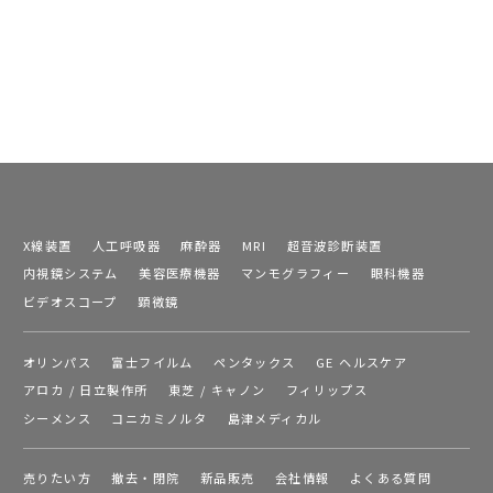
X線装置
人工呼吸器
麻酔器
MRI
超音波診断装置
内視鏡システム
美容医療機器
マンモグラフィー
眼科機器
ビデオスコープ
顕微鏡
オリンパス
富士フイルム
ペンタックス
GE ヘルスケア
アロカ / 日立製作所
東芝 / キャノン
フィリップス
シーメンス
コニカミノルタ
島津メディカル
売りたい方
撤去・閉院
新品販売
会社情報
よくある質問