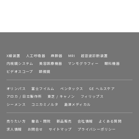
X線装置
人工呼吸器
麻酔器
MRI
超音波診断装置
内視鏡システム
美容医療機器
マンモグラフィー
眼科機器
ビデオスコープ
顕微鏡
オリンパス
富士フイルム
ペンタックス
GE ヘルスケア
アロカ / 日立製作所
東芝 / キャノン
フィリップス
シーメンス
コニカミノルタ
島津メディカル
売りたい方
撤去・閉院
新品販売
会社情報
よくある質問
求人情報
お問合せ
サイトマップ
プライバシーポリシー