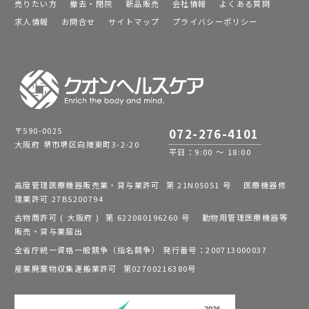
売りたい方
撤去・閉院
新品販売
会社情報
よくある質問
求人情報
お問合せ
サイトマップ
プライバシーポリシー
〒590-0025
072-276-4101
大阪府 堺市堺区向陵東町3-2-20
平日：9:00 ～ 18:00
高度管理医療機器販売業・貸与業許可 第 21N05051 号 医療機器修
理業許可 27BS200794
古物商許可 ( 大阪府 ) 第 622080196260 号 動物用管理医療機器等
販売・貸与業届出
全省庁統一資格一般競争（指名競争） 発行番号：200713000037
産業廃棄物収集運搬業許可 第02700216380号