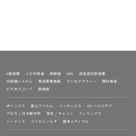
X線装置
人工呼吸器
麻酔器
MRI
超音波診断装置
内視鏡システム
美容医療機器
マンモグラフィー
眼科機器
ビデオスコープ
顕微鏡
オリンパス
富士フイルム
ペンタックス
GE ヘルスケア
アロカ / 日立製作所
東芝 / キャノン
フィリップス
シーメンス
コニカミノルタ
島津メディカル