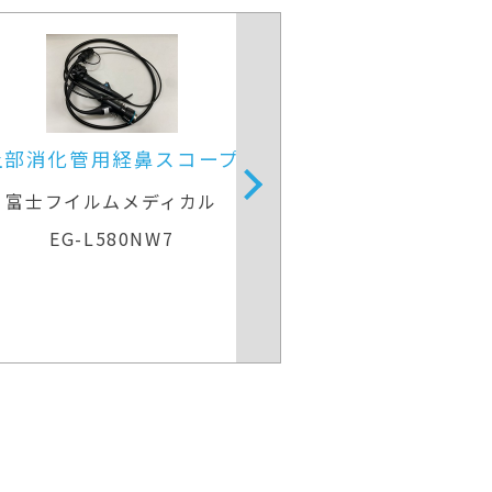
上部消化管用経鼻スコープ
内視鏡光源一体
富士フイルムメディカル
ペンタッ
EG-L580NW7
EPK-i