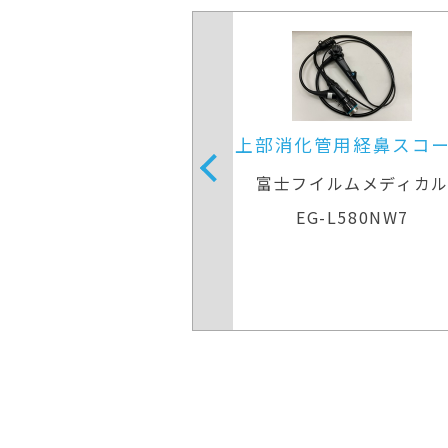
用ビデオスコープ（経
上部消化管用経鼻スコ
鼻）
ディカルシステムズ株式
富士フイルムメディカ
会社
EG-L580NW7
IF-1200N