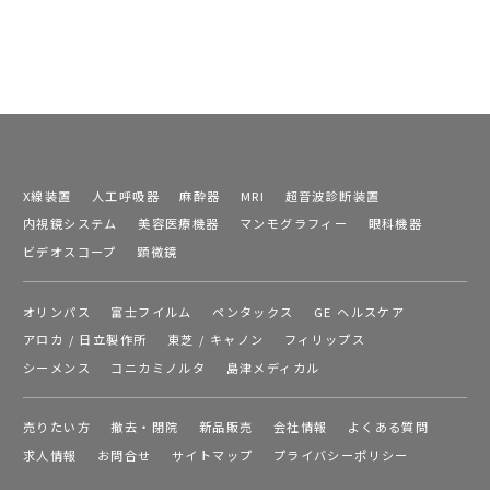
X線装置
人工呼吸器
麻酔器
MRI
超音波診断装置
内視鏡システム
美容医療機器
マンモグラフィー
眼科機器
ビデオスコープ
顕微鏡
オリンパス
富士フイルム
ペンタックス
GE ヘルスケア
アロカ / 日立製作所
東芝 / キャノン
フィリップス
シーメンス
コニカミノルタ
島津メディカル
売りたい方
撤去・閉院
新品販売
会社情報
よくある質問
求人情報
お問合せ
サイトマップ
プライバシーポリシー