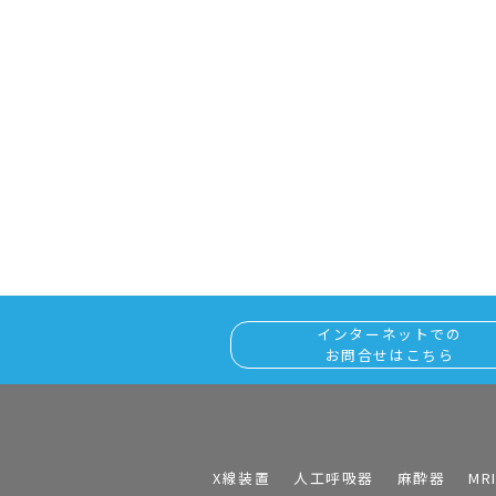
インターネットでの
お問合せはこちら
X線装置
人工呼吸器
麻酔器
MR