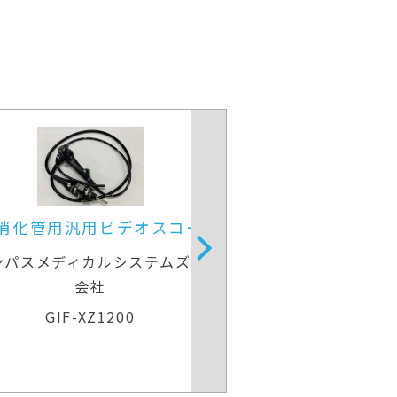
上部消化管用経鼻スコープ
上部消化管汎
富士フイルムメディカル
オリンパスメディ
EG-840N
GIF