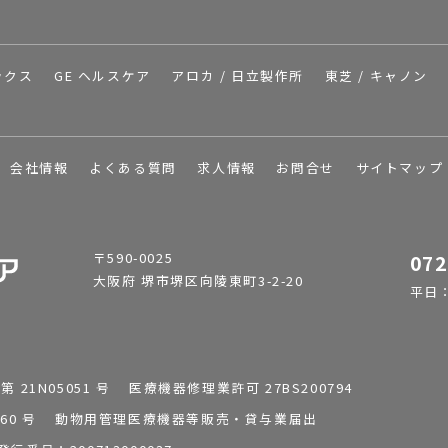
ックス
GE ヘルスケア
アロカ / 日立製作所
東芝 / キャノン
会社情報
よくある質問
求人情報
お問合せ
サイトマップ
〒590-0025
072
大阪府 堺市堺区向陵東町3-2-20
平日：9
1N05051 号 医療機器修理業許可 27BS200794
0196260 号 動物用管理医療機器等販売・貸与業届出