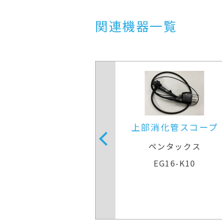
関連機器一覧
部消化管スコープ
上部消化管スコー
ペンタックス
ペンタックス
EG16-K10
EG16-K10