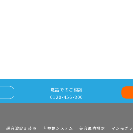
電話でのご相談
0120-456-800
I
超音波診断装置
内視鏡システム
美容医療機器
マンモグ