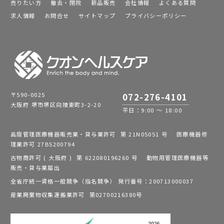
売りたい方
撤去・閉院
新品販売
会社情報
よくある質問
求人情報
お問合せ
サイトマップ
プライバシーポリシー
〒590-0025
072-276-4101
大阪府 堺市堺区向陵東町3-2-20
平日：9:00 ～ 18:00
高度管理医療機器販売業・貸与業許可 第 21N05051 号 医療機器修
理業許可 27BS200794
古物商許可 ( 大阪府 ) 第 622080196260 号 動物用管理医療機器等
販売・貸与業届出
全省庁統一資格一般競争（指名競争） 発行番号：200713000037
産業廃棄物収集運搬業許可 第02700216380号