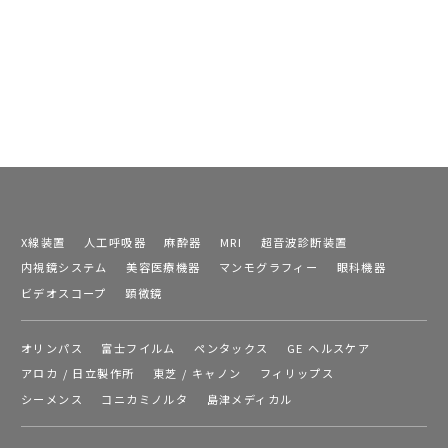
X線装置
人工呼吸器
麻酔器
MRI
超音波診断装置
内視鏡システム
美容医療機器
マンモグラフィー
眼科機器
ビデオスコープ
顕微鏡
オリンパス
富士フイルム
ペンタックス
GE ヘルスケア
アロカ / 日立製作所
東芝 / キャノン
フィリップス
シーメンス
コニカミノルタ
島津メディカル