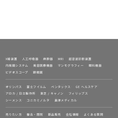
X線装置
人工呼吸器
麻酔器
MRI
超音波診断装置
内視鏡システム
美容医療機器
マンモグラフィー
眼科機器
ビデオスコープ
顕微鏡
オリンパス
富士フイルム
ペンタックス
GE ヘルスケア
アロカ / 日立製作所
東芝 / キャノン
フィリップス
シーメンス
コニカミノルタ
島津メディカル
売りたい方
撤去・閉院
新品販売
会社情報
よくある質問