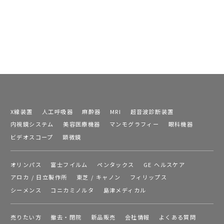
X線装置
人工呼吸器
麻酔器
MRI
超音波診断装置
内視鏡システム
美容医療機器
マンモグラフィー
眼科機器
ビデオスコープ
顕微鏡
オリンパス
富士フイルム
ペンタックス
GE ヘルスケア
アロカ / 日立製作所
東芝 / キャノン
フィリップス
シーメンス
コニカミノルタ
島津メディカル
売りたい方
撤去・閉院
新品販売
会社情報
よくある質問