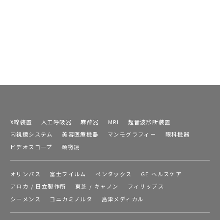
X線装置
人工呼吸器
麻酔器
MRI
超音波診断装置
内視鏡システム
美容医療機器
マンモグラフィー
眼科機器
ビデオスコープ
顕微鏡
オリンパス
富士フイルム
ペンタックス
GE ヘルスケア
アロカ / 日立製作所
東芝 / キャノン
フィリップス
シーメンス
コニカミノルタ
島津メディカル