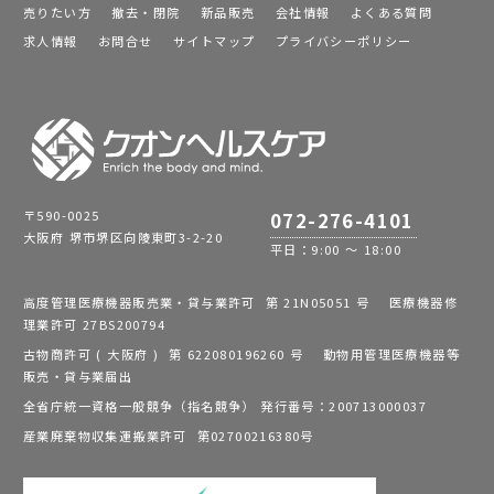
売りたい方
撤去・閉院
新品販売
会社情報
よくある質問
求人情報
お問合せ
サイトマップ
プライバシーポリシー
〒590-0025
072-276-4101
大阪府 堺市堺区向陵東町3-2-20
平日：9:00 ～ 18:00
高度管理医療機器販売業・貸与業許可 第 21N05051 号 医療機器修
理業許可 27BS200794
古物商許可 ( 大阪府 ) 第 622080196260 号 動物用管理医療機器等
販売・貸与業届出
全省庁統一資格一般競争（指名競争） 発行番号：200713000037
産業廃棄物収集運搬業許可 第02700216380号