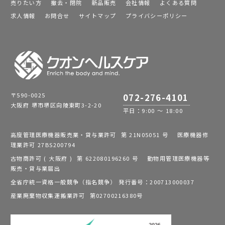
売りたい方
撤去・閉院
新品販売
会社情報
よくある質問
求人情報
お問合せ
サイトマップ
プライバシーポリシー
〒590-0025
072-276-4101
大阪府 堺市堺区向陵東町3-2-20
平日：9:00 ～ 18:00
高度管理医療機器販売業・貸与業許可 第 21N05051 号 医療機器修
理業許可 27BS200794
古物商許可 ( 大阪府 ) 第 622080196260 号 動物用管理医療機器等
販売・貸与業届出
全省庁統一資格一般競争（指名競争） 発行番号：200713000037
産業廃棄物収集運搬業許可 第02700216380号