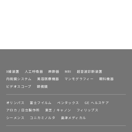
X線装置
人工呼吸器
麻酔器
MRI
超音波診断装置
内視鏡システム
美容医療機器
マンモグラフィー
眼科機器
ビデオスコープ
顕微鏡
オリンパス
富士フイルム
ペンタックス
GE ヘルスケア
アロカ / 日立製作所
東芝 / キャノン
フィリップス
シーメンス
コニカミノルタ
島津メディカル