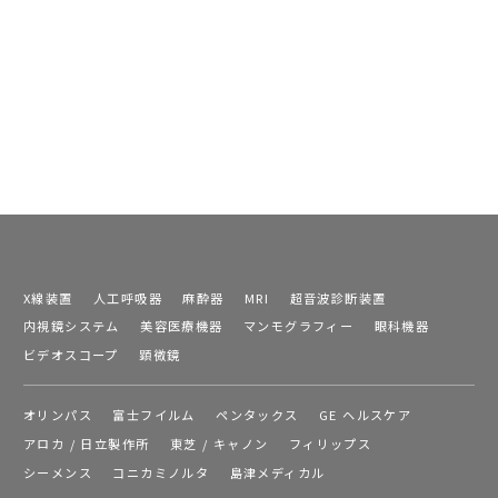
X線装置
人工呼吸器
麻酔器
MRI
超音波診断装置
内視鏡システム
美容医療機器
マンモグラフィー
眼科機器
ビデオスコープ
顕微鏡
オリンパス
富士フイルム
ペンタックス
GE ヘルスケア
アロカ / 日立製作所
東芝 / キャノン
フィリップス
シーメンス
コニカミノルタ
島津メディカル