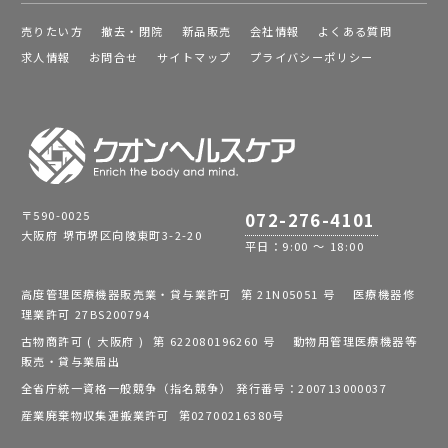
売りたい方
撤去・閉院
新品販売
会社情報
よくある質問
求人情報
お問合せ
サイトマップ
プライバシーポリシー
〒590-0025
072-276-4101
大阪府 堺市堺区向陵東町3-2-20
平日：9:00 ～ 18:00
高度管理医療機器販売業・貸与業許可 第 21N05051 号 医療機器修
理業許可 27BS200794
古物商許可 ( 大阪府 ) 第 622080196260 号 動物用管理医療機器等
販売・貸与業届出
全省庁統一資格一般競争（指名競争） 発行番号：200713000037
産業廃棄物収集運搬業許可 第02700216380号