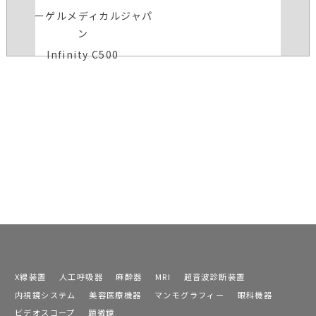
ドレーゲルメディカルジャパ
ン
Infinity C500
X線装置
人工呼吸器
麻酔器
MRI
超音波診断装置
内視鏡システム
美容医療機器
マンモグラフィー
眼科機器
ビデオスコープ
顕微鏡