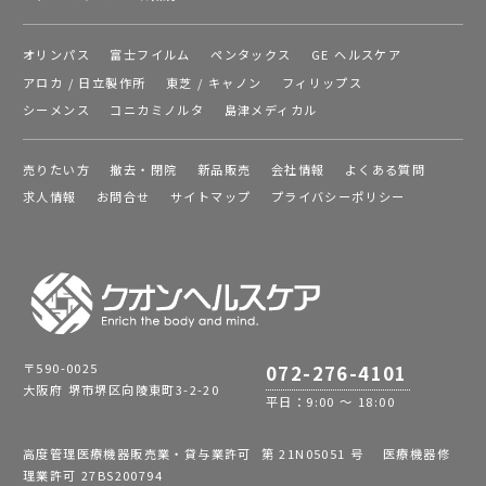
オリンパス
富士フイルム
ペンタックス
GE ヘルスケア
アロカ / 日立製作所
東芝 / キャノン
フィリップス
シーメンス
コニカミノルタ
島津メディカル
売りたい方
撤去・閉院
新品販売
会社情報
よくある質問
求人情報
お問合せ
サイトマップ
プライバシーポリシー
〒590-0025
072-276-4101
大阪府 堺市堺区向陵東町3-2-20
平日：9:00 ～ 18:00
高度管理医療機器販売業・貸与業許可 第 21N05051 号 医療機器修
理業許可 27BS200794