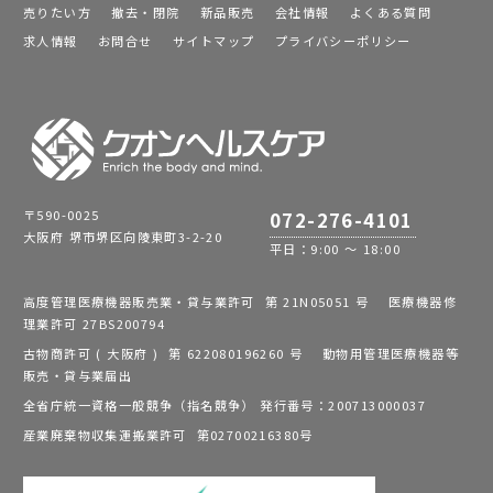
売りたい方
撤去・閉院
新品販売
会社情報
よくある質問
求人情報
お問合せ
サイトマップ
プライバシーポリシー
〒590-0025
072-276-4101
大阪府 堺市堺区向陵東町3-2-20
平日：9:00 ～ 18:00
高度管理医療機器販売業・貸与業許可 第 21N05051 号 医療機器修
理業許可 27BS200794
古物商許可 ( 大阪府 ) 第 622080196260 号 動物用管理医療機器等
販売・貸与業届出
全省庁統一資格一般競争（指名競争） 発行番号：200713000037
産業廃棄物収集運搬業許可 第02700216380号