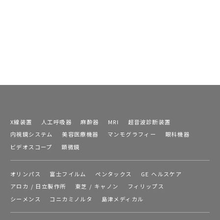
X線装置
人工呼吸器
麻酔器
MRI
超音波診断装置
内視鏡システム
美容医療機器
マンモグラフィー
眼科機器
ビデオスコープ
顕微鏡
オリンパス
富士フイルム
ペンタックス
GE ヘルスケア
アロカ / 日立製作所
東芝 / キャノン
フィリップス
シーメンス
コニカミノルタ
島津メディカル