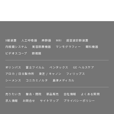
X線装置
人工呼吸器
麻酔器
MRI
超音波診断装置
内視鏡システム
美容医療機器
マンモグラフィー
眼科機器
ビデオスコープ
顕微鏡
オリンパス
富士フイルム
ペンタックス
GE ヘルスケア
アロカ / 日立製作所
東芝 / キャノン
フィリップス
シーメンス
コニカミノルタ
島津メディカル
売りたい方
撤去・閉院
新品販売
会社情報
よくある質問
求人情報
お問合せ
サイトマップ
プライバシーポリシー