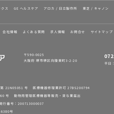
ックス
GE ヘルスケア
アロカ / 日立製作所
東芝 / キャノン
会社情報
よくある質問
求人情報
お問合せ
サイトマップ
〒590-0025
072
大阪府 堺市堺区向陵東町3-2-20
平日：9
1N05051 号 医療機器修理業許可 27BS200794
0196260 号 動物用管理医療機器等販売・貸与業届出
番号：200713000037
6380号