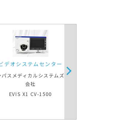
ビデオシステムセンター
ンパスメディカルシステムズ株式
会社
手術用顕
EVIS X1 CV-1500
カールツァイス
OPMI VA