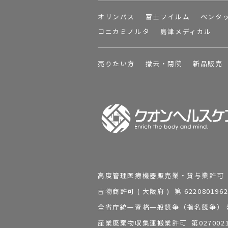
オリンパス
富士フイルム
ペンタ
コニカミノルタ
島津メディカル
売りたい方
撤去・閉院
新品販売
高度管理医療機器販売業・貸与業許可 第 2
古物商許可 ( 大阪府 ) 第 62208
全省庁統一資格一般競争（指名競争） 発行
産業廃棄物収集運搬業許可 第0270021