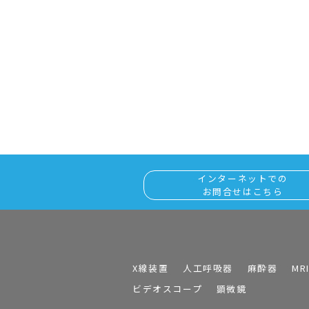
インターネットでの
お問合せはこちら
X線装置
人工呼吸器
麻酔器
MR
ビデオスコープ
顕微鏡