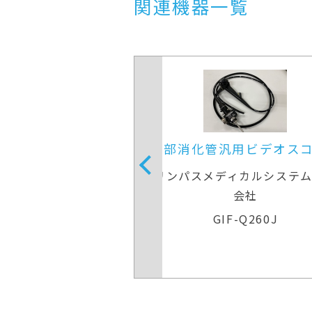
関連機器一覧
用ビデオスコープ(径
上部消化管汎用ビデオス
鼻対応)
ディカルシステムズ株式
オリンパスメディカルシステ
会社
会社
F-XP260N
GIF-Q260J