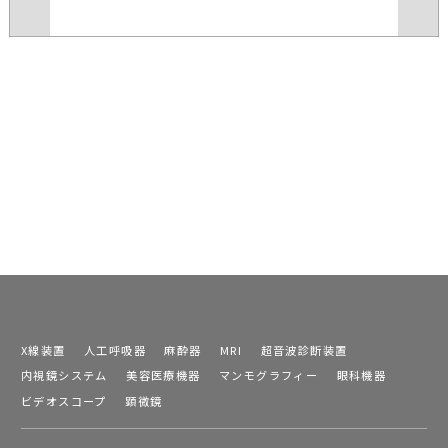
X線装置
人工呼吸器
麻酔器
MRI
超音波診断装置
内視鏡システム
美容医療機器
マンモグラフィー
眼科機器
ビデオスコープ
顕微鏡