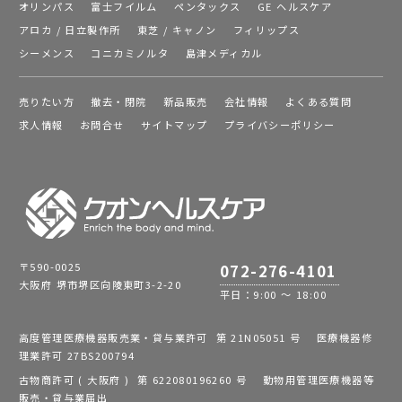
オリンパス
富士フイルム
ペンタックス
GE ヘルスケア
アロカ / 日立製作所
東芝 / キャノン
フィリップス
シーメンス
コニカミノルタ
島津メディカル
売りたい方
撤去・閉院
新品販売
会社情報
よくある質問
求人情報
お問合せ
サイトマップ
プライバシーポリシー
〒590-0025
072-276-4101
大阪府 堺市堺区向陵東町3-2-20
平日：9:00 ～ 18:00
高度管理医療機器販売業・貸与業許可 第 21N05051 号 医療機器修
理業許可 27BS200794
古物商許可 ( 大阪府 ) 第 622080196260 号 動物用管理医療機器等
販売・貸与業届出