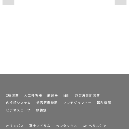
X線装置
人工呼吸器
麻酔器
MRI
超音波診断装置
内視鏡システム
美容医療機器
マンモグラフィー
眼科機器
ビデオスコープ
顕微鏡
オリンパス
富士フイルム
ペンタックス
GE ヘルスケア