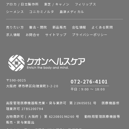
アロカ / 日立製作所
東芝 / キャノン
フィリップス
シーメンス
コニカミノルタ
島津メディカル
売りたい方
撤去・閉院
新品販売
会社情報
よくある質問
求人情報
お問合せ
サイトマップ
プライバシーポリシー
〒590-0025
072-276-4101
大阪府 堺市堺区向陵東町3-2-20
平日：9:00 ～ 18:00
高度管理医療機器販売業・貸与業許可 第 21N05051 号 医療機器修
理業許可 27BS200794
古物商許可 ( 大阪府 ) 第 622080196260 号 動物用管理医療機器等
販売・貸与業届出