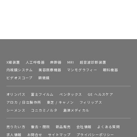
X線装置
人工呼吸器
麻酔器
MRI
超音波診断装置
内視鏡システム
美容医療機器
マンモグラフィー
眼科機器
ビデオスコープ
顕微鏡
オリンパス
富士フイルム
ペンタックス
GE ヘルスケア
アロカ / 日立製作所
東芝 / キャノン
フィリップス
シーメンス
コニカミノルタ
島津メディカル
売りたい方
撤去・閉院
新品販売
会社情報
よくある質問
求人情報
お問合せ
サイトマップ
プライバシーポリシー