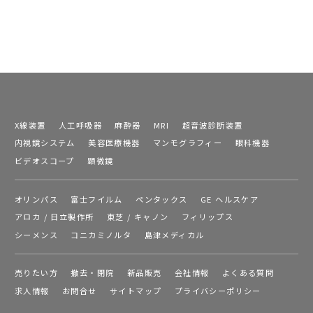
X線装置
人工呼吸器
麻酔器
MRI
超音波診断装置
内視鏡システム
美容医療機器
マンモグラフィー
眼科機器
ビデオスコープ
顕微鏡
オリンパス
富士フイルム
ペンタックス
GE ヘルスケア
アロカ / 日立製作所
東芝 / キャノン
フィリップス
シーメンス
コニカミノルタ
島津メディカル
売りたい方
撤去・閉院
新品販売
会社情報
よくある質問
求人情報
お問合せ
サイトマップ
プライバシーポリシー