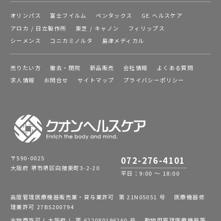
オリンパス
富士フイルム
ペンタックス
GE ヘルスケア
アロカ / 日立製作所
東芝 / キャノン
フィリップス
シーメンス
コニカミノルタ
島津メディカル
売りたい方
撤去・閉院
新品販売
会社情報
よくある質問
求人情報
お問合せ
サイトマップ
プライバシーポリシー
〒590-0025
072-276-4101
大阪府 堺市堺区向陵東町3-2-20
平日：9:00 ～ 18:00
高度管理医療機器販売業・貸与業許可 第 21N05051 号 医療機器修
理業許可 27BS200794
古物商許可 ( 大阪府 ) 第 622080196260 号 動物用管理医療機器等