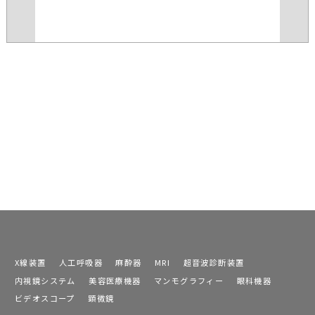
X線装置
人工呼吸器
麻酔器
MRI
超音波診断装置
内視鏡システム
美容医療機器
マンモグラフィー
眼科機器
ビデオスコープ
顕微鏡