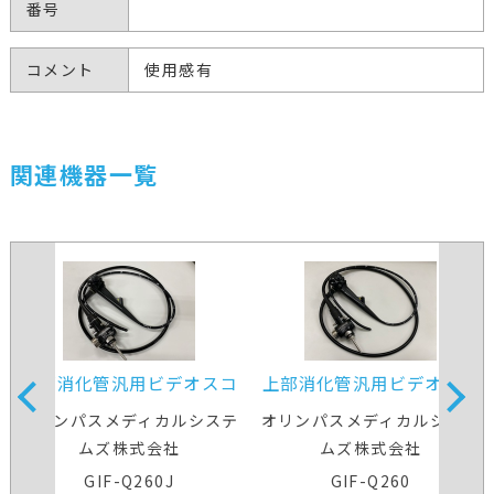
番号
コメント
使用感有
関連機器一覧
上部消化管汎用ビデオスコ
上部消化管汎用ビデオスコ
ープ
ープ
オリンパスメディカルシステ
オリンパスメディカルシステ
ムズ株式会社
ムズ株式会社
GIF-Q260J
GIF-Q260