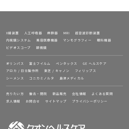
X線装置
人工呼吸器
麻酔器
MRI
超音波診断装置
内視鏡システム
美容医療機器
マンモグラフィー
眼科機器
ビデオスコープ
顕微鏡
オリンパス
富士フイルム
ペンタックス
GE ヘルスケア
アロカ / 日立製作所
東芝 / キャノン
フィリップス
シーメンス
コニカミノルタ
島津メディカル
売りたい方
撤去・閉院
新品販売
会社情報
よくある質問
求人情報
お問合せ
サイトマップ
プライバシーポリシー