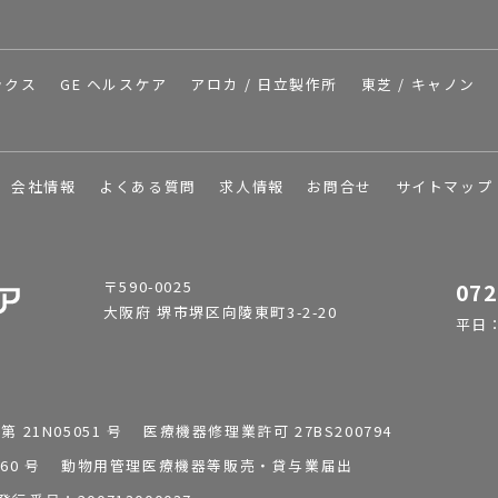
ックス
GE ヘルスケア
アロカ / 日立製作所
東芝 / キャノン
会社情報
よくある質問
求人情報
お問合せ
サイトマップ
〒590-0025
072
大阪府 堺市堺区向陵東町3-2-20
平日：9
1N05051 号 医療機器修理業許可 27BS200794
0196260 号 動物用管理医療機器等販売・貸与業届出