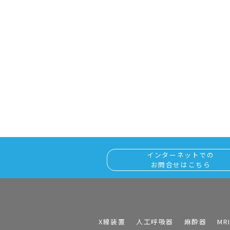
インターネットでの
お問合せはこちら
X線装置
人工呼吸器
麻酔器
MR