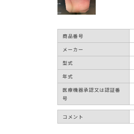
商品番号
メーカー
型式
年式
医療機器承認又は認証番
号
コメント