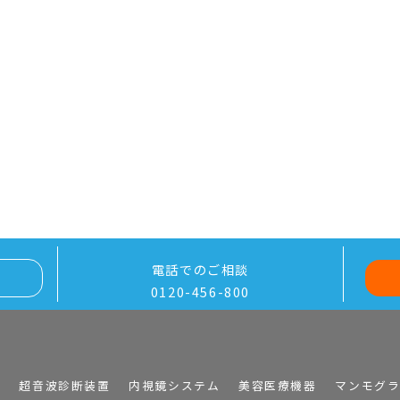
電話でのご相談
0120-456-800
I
超音波診断装置
内視鏡システム
美容医療機器
マンモグ