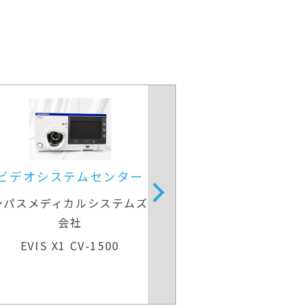
手術用顕微鏡
光干
カールツァイスメディテック
ニ
OPMI VARIO
RS-