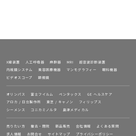
X線装置
人工呼吸器
麻酔器
MRI
超音波診断装置
内視鏡システム
美容医療機器
マンモグラフィー
眼科機器
ビデオスコープ
顕微鏡
オリンパス
富士フイルム
ペンタックス
GE ヘルスケア
アロカ / 日立製作所
東芝 / キャノン
フィリップス
シーメンス
コニカミノルタ
島津メディカル
売りたい方
撤去・閉院
新品販売
会社情報
よくある質問
求人情報
お問合せ
サイトマップ
プライバシーポリシー