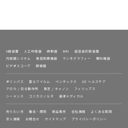
X線装置
人工呼吸器
麻酔器
MRI
超音波診断装置
内視鏡システム
美容医療機器
マンモグラフィー
眼科機器
ビデオスコープ
顕微鏡
オリンパス
富士フイルム
ペンタックス
GE ヘルスケア
アロカ / 日立製作所
東芝 / キャノン
フィリップス
シーメンス
コニカミノルタ
島津メディカル
売りたい方
撤去・閉院
新品販売
会社情報
よくある質問
求人情報
お問合せ
サイトマップ
プライバシーポリシー