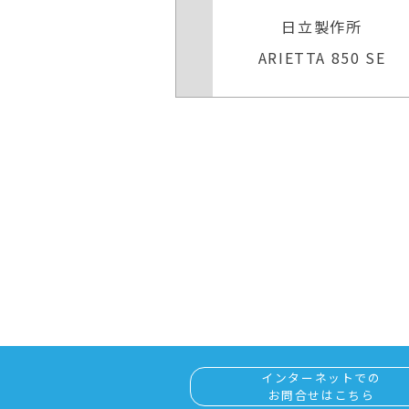
日立製作所
キヤノンメディカルシステ
TTA 850 SE
Aplio 300 TUS−A300
インターネットでの
お問合せはこちら