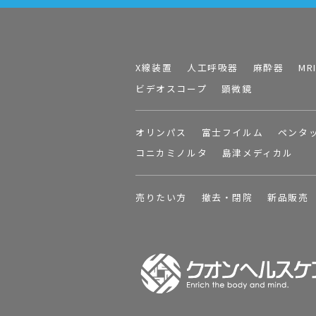
X線装置
人工呼吸器
麻酔器
MR
ビデオスコープ
顕微鏡
オリンパス
富士フイルム
ペンタ
コニカミノルタ
島津メディカル
売りたい方
撤去・閉院
新品販売