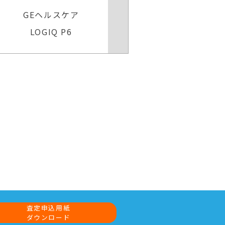
ラ）
GEヘルスケア
GEヘル
Voluson Expert 22
Voluson
査定申込用紙
ダウンロード