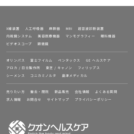
X線装置
人工呼吸器
麻酔器
MRI
超音波診断装置
内視鏡システム
美容医療機器
マンモグラフィー
眼科機器
ビデオスコープ
顕微鏡
オリンパス
富士フイルム
ペンタックス
GE ヘルスケア
アロカ / 日立製作所
東芝 / キャノン
フィリップス
シーメンス
コニカミノルタ
島津メディカル
売りたい方
撤去・閉院
新品販売
会社情報
よくある質問
求人情報
お問合せ
サイトマップ
プライバシーポリシー