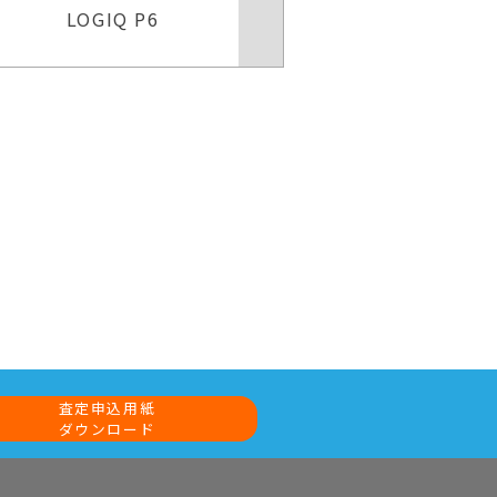
Voluson Expert 22
Voluson
査定申込用紙
ダウンロード