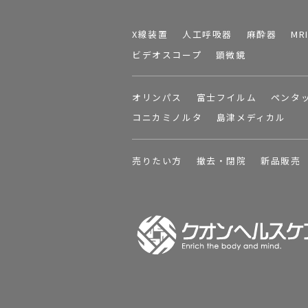
X線装置
人工呼吸器
麻酔器
MR
ビデオスコープ
顕微鏡
オリンパス
富士フイルム
ペンタ
コニカミノルタ
島津メディカル
売りたい方
撤去・閉院
新品販売