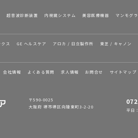
I
超音波診断装置
内視鏡システム
美容医療機器
マンモグ
ックス
GE ヘルスケア
アロカ / 日立製作所
東芝 / キャノン
会社情報
よくある質問
求人情報
お問合せ
サイトマップ
〒590-0025
072
大阪府 堺市堺区向陵東町3-2-20
平日：9