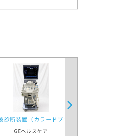
超音波診断装置
4D超音波診断装
ラ）
GEヘルスケア
GEヘル