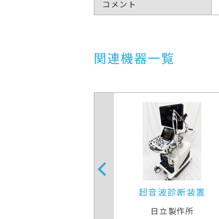
コメント
関連機器一覧
音波診断装置
超音波診断装置
日立製作所
キヤノンメディカルシステ