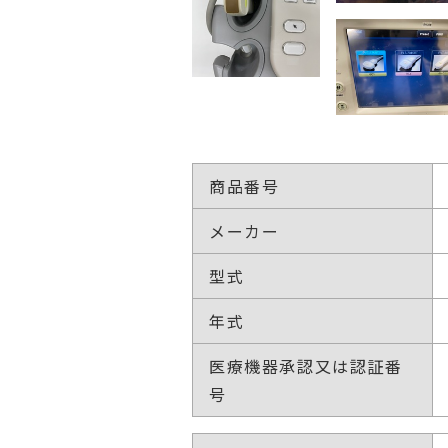
商品番号
メーカー
型式
年式
医療機器承認又は認証番
号