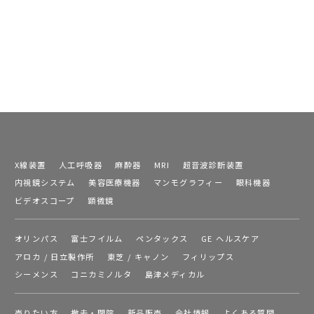
X線装置
人工呼吸器
麻酔器
MRI
超音波診断装置
内視鏡システム
美容医療機器
マンモグラフィー
眼科機器
ビデオスコープ
顕微鏡
オリンパス
富士フイルム
ペンタックス
GE ヘルスケア
アロカ / 日立製作所
東芝 / キャノン
フィリップス
シーメンス
コニカミノルタ
島津メディカル
売りたい方
撤去・閉院
新品販売
会社情報
よくある質問