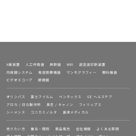
X線装置
人工呼吸器
麻酔器
MRI
超音波診断装置
内視鏡システム
美容医療機器
マンモグラフィー
眼科機器
ビデオスコープ
顕微鏡
オリンパス
富士フイルム
ペンタックス
GE ヘルスケア
アロカ / 日立製作所
東芝 / キャノン
フィリップス
シーメンス
コニカミノルタ
島津メディカル
売りたい方
撤去・閉院
新品販売
会社情報
よくある質問