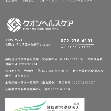
求人情報
お問合せ
サイトマップ
プライバシーポリシー
〒590-0025
072-276-4101
大阪府 堺市堺区向陵東町3-2-20
平日：9:00 ～ 18:00
高度管理医療機器販売業・貸与業許可 第 21N05051 号 医療機器修
理業許可 27BS200794
古物商許可 ( 大阪府 ) 第 622080196260 号 動物用管理医療機器等
販売・貸与業届出
全省庁統一資格一般競争（指名競争） 発行番号：200713000037
産業廃棄物収集運搬業許可 第02700216380号