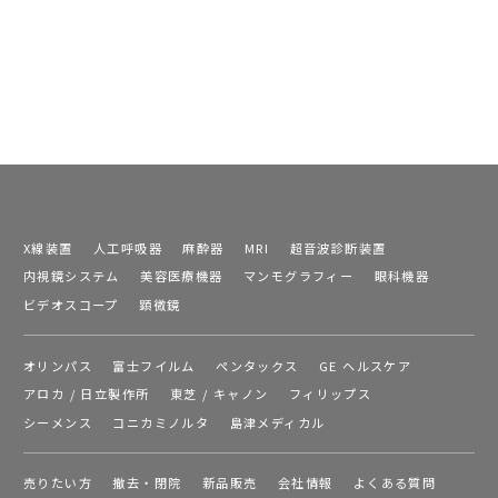
X線装置
人工呼吸器
麻酔器
MRI
超音波診断装置
内視鏡システム
美容医療機器
マンモグラフィー
眼科機器
ビデオスコープ
顕微鏡
オリンパス
富士フイルム
ペンタックス
GE ヘルスケア
アロカ / 日立製作所
東芝 / キャノン
フィリップス
シーメンス
コニカミノルタ
島津メディカル
売りたい方
撤去・閉院
新品販売
会社情報
よくある質問