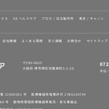
ックス
GE ヘルスケア
アロカ / 日立製作所
東芝 / キャノン
会社情報
よくある質問
求人情報
お問合せ
サイトマップ
〒590-0025
072
大阪府 堺市堺区向陵東町3-2-20
平日：9
1N05051 号 医療機器修理業許可 27BS200794
0196260 号 動物用管理医療機器等販売・貸与業届出