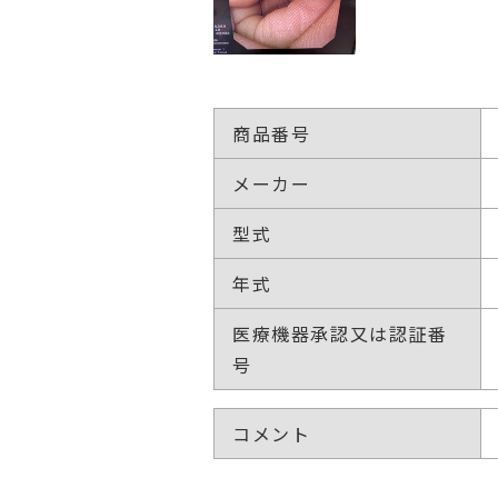
商品番号
メーカー
型式
年式
医療機器承認又は認証番
号
コメント