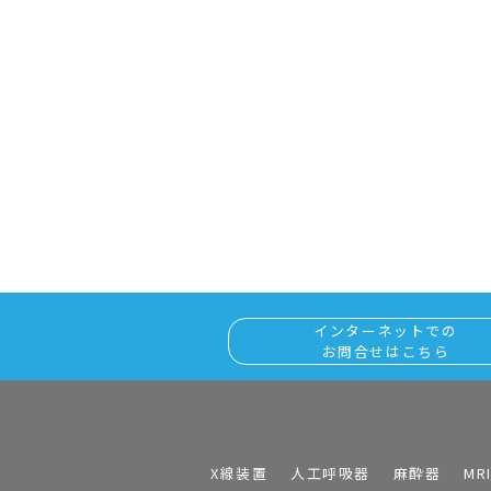
インターネットでの
お問合せはこちら
X線装置
人工呼吸器
麻酔器
MR