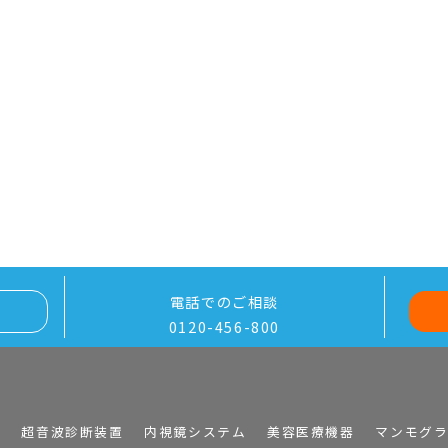
電話でのご相談
0120-456-800
I
超音波診断装置
内視鏡システム
美容医療機器
マンモグ