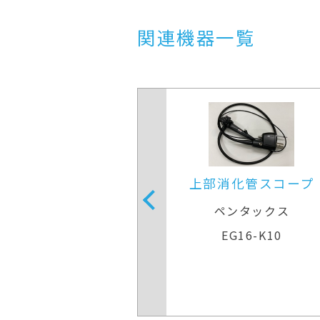
関連機器一覧
部消化管スコープ
上部消化管スコー
ペンタックス
ペンタックス
EG16-K10
EG16-K10