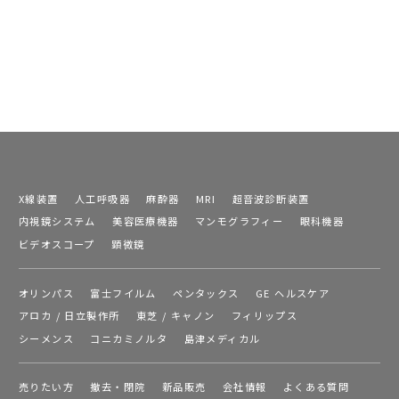
X線装置
人工呼吸器
麻酔器
MRI
超音波診断装置
内視鏡システム
美容医療機器
マンモグラフィー
眼科機器
ビデオスコープ
顕微鏡
オリンパス
富士フイルム
ペンタックス
GE ヘルスケア
アロカ / 日立製作所
東芝 / キャノン
フィリップス
シーメンス
コニカミノルタ
島津メディカル
売りたい方
撤去・閉院
新品販売
会社情報
よくある質問