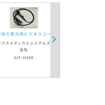
消化管汎用ビデオスコープ
上部消化管用細径処
パスメディカルシステムズ株式
富士フイルムメ
会社
EG-840T
GIF-H260