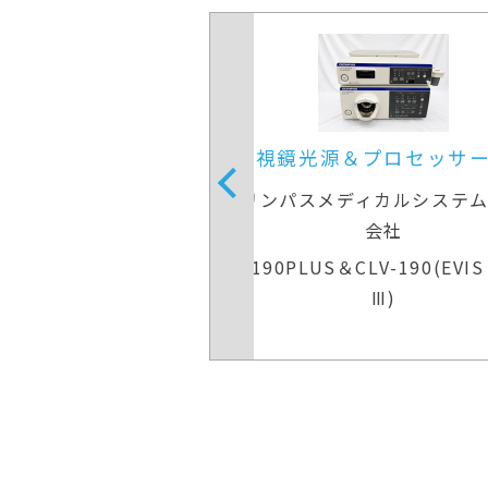
プロセッサー装置
内視鏡光源＆プロセッサー
ィカルシステムズ株式
オリンパスメディカルシステム
会社
会社
-290＆CLV-290
CV-190PLUS＆CLV-190(EVIS E
Ⅲ)