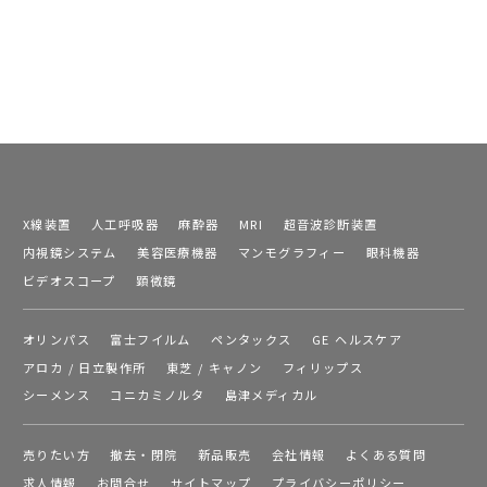
X線装置
人工呼吸器
麻酔器
MRI
超音波診断装置
内視鏡システム
美容医療機器
マンモグラフィー
眼科機器
ビデオスコープ
顕微鏡
オリンパス
富士フイルム
ペンタックス
GE ヘルスケア
アロカ / 日立製作所
東芝 / キャノン
フィリップス
シーメンス
コニカミノルタ
島津メディカル
売りたい方
撤去・閉院
新品販売
会社情報
よくある質問
求人情報
お問合せ
サイトマップ
プライバシーポリシー