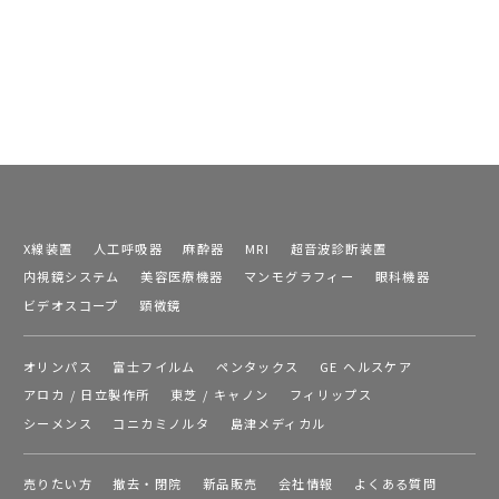
X線装置
人工呼吸器
麻酔器
MRI
超音波診断装置
内視鏡システム
美容医療機器
マンモグラフィー
眼科機器
ビデオスコープ
顕微鏡
オリンパス
富士フイルム
ペンタックス
GE ヘルスケア
アロカ / 日立製作所
東芝 / キャノン
フィリップス
シーメンス
コニカミノルタ
島津メディカル
売りたい方
撤去・閉院
新品販売
会社情報
よくある質問