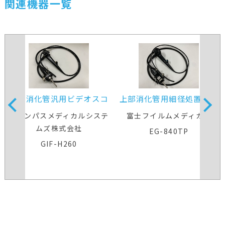
関連機器一覧
上部消化管汎用ビデオスコ
上部消化管用細径処置スコ
ープ
ープ
オリンパスメディカルシステ
富士フイルムメディカル
ムズ株式会社
EG-840TP
GIF-H260