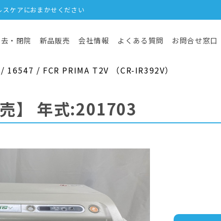
ルスケアにおまかせください
撤去・閉院
新品販売
会社情報
よくある質問
お問合せ窓口
6547 / FCR PRIMA T2V （CR-IR392V）
売】
年式:201703