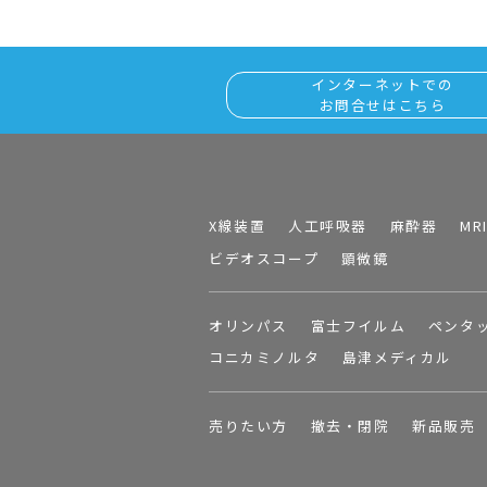
インターネットでの
お問合せはこちら
X線装置
人工呼吸器
麻酔器
MR
ビデオスコープ
顕微鏡
オリンパス
富士フイルム
ペンタ
コニカミノルタ
島津メディカル
売りたい方
撤去・閉院
新品販売