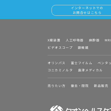
インターネットでの
お問合せはこちら
X線装置
人工呼吸器
麻酔器
MR
ビデオスコープ
顕微鏡
オリンパス
富士フイルム
ペンタ
コニカミノルタ
島津メディカル
売りたい方
撤去・閉院
新品販売