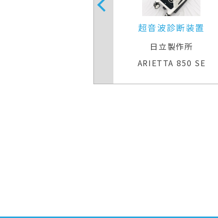
音波診断装置
超音波診断装置
日立製作所
キヤノンメディカルシステ
TTA 850 SE
Aplio 300 TUS−A300