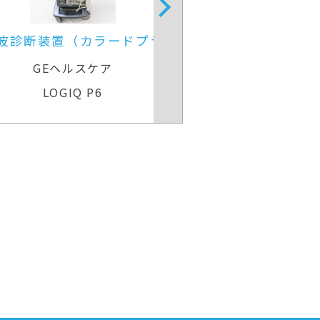
超音波診断装置
4D超音波診断装
ラ）
GEヘルスケア
GEヘル
Voluson Expert 22
Voluson