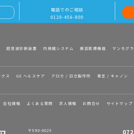
電話でのご相談
0120-456-800
I
超音波診断装置
内視鏡システム
美容医療機器
マンモグ
ックス
GE ヘルスケア
アロカ / 日立製作所
東芝 / キャノン
会社情報
よくある質問
求人情報
お問合せ
サイトマップ
〒590-0025
072