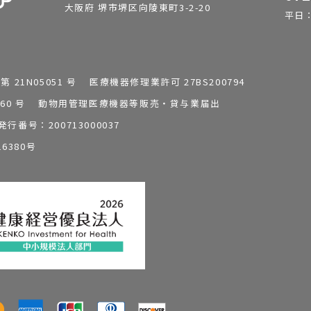
大阪府 堺市堺区向陵東町3-2-20
平日：9
1N05051 号 医療機器修理業許可 27BS200794
0196260 号 動物用管理医療機器等販売・貸与業届出
番号：200713000037
6380号