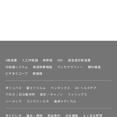
X線装置
人工呼吸器
麻酔器
MRI
超音波診断装置
内視鏡システム
美容医療機器
マンモグラフィー
眼科機器
ビデオスコープ
顕微鏡
オリンパス
富士フイルム
ペンタックス
GE ヘルスケア
アロカ / 日立製作所
東芝 / キャノン
フィリップス
シーメンス
コニカミノルタ
島津メディカル
売りたい方
撤去・閉院
新品販売
会社情報
よくある質問