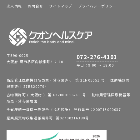
求人情報
お問合せ
サイトマップ
プライバシーポリシー
〒590-0025
072-276-4101
大阪府 堺市堺区向陵東町3-2-20
平日：9:00 ～ 18:00
高度管理医療機器販売業・貸与業許可 第 21N05051 号 医療機器修
理業許可 27BS200794
古物商許可 ( 大阪府 ) 第 622080196260 号 動物用管理医療機器等
販売・貸与業届出
全省庁統一資格一般競争（指名競争） 発行番号：200713000037
産業廃棄物収集運搬業許可 第02700216380号