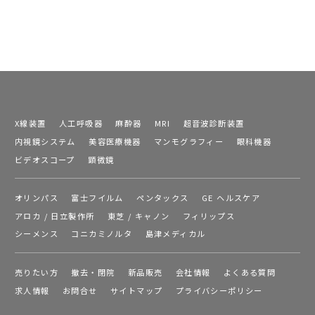
X線装置
人工呼吸器
麻酔器
MRI
超音波診断装置
内視鏡システム
美容医療機器
マンモグラフィー
眼科機器
ビデオスコープ
顕微鏡
オリンパス
富士フイルム
ペンタックス
GE ヘルスケア
アロカ / 日立製作所
東芝 / キャノン
フィリップス
シーメンス
コニカミノルタ
島津メディカル
売りたい方
撤去・閉院
新品販売
会社情報
よくある質問
求人情報
お問合せ
サイトマップ
プライバシーポリシー