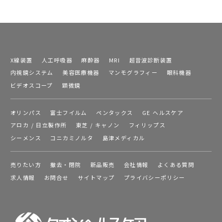
X線装置
人工呼吸器
麻酔器
MRI
超音波診断装置
内視鏡システム
美容医療機器
マンモグラフィー
眼科機器
ビデオスコープ
顕微鏡
オリンパス
富士フイルム
ペンタックス
GE ヘルスケア
アロカ / 日立製作所
東芝 / キャノン
フィリップス
シーメンス
コニカミノルタ
島津メディカル
売りたい方
撤去・閉院
新品販売
会社情報
よくある質問
求人情報
お問合せ
サイトマップ
プライバシーポリシー