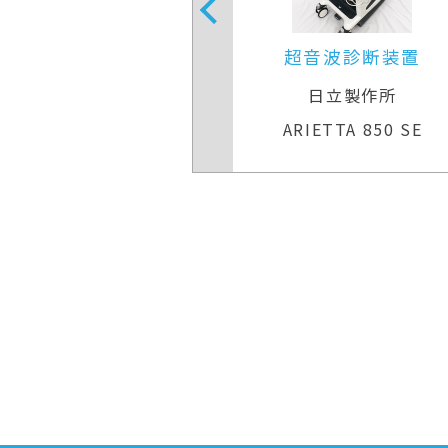
音波診断装置
超音波診断装置
日立製作所
キヤノンメディカルシステ
TTA 850 SE
Aplio 300 TUS−A300