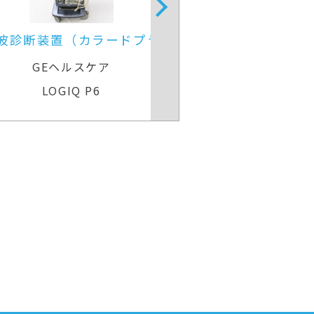
超音波診断装置
4D超音波診断装
ラ）
GEヘルスケア
GEヘル
Voluson Expert 22
Voluson