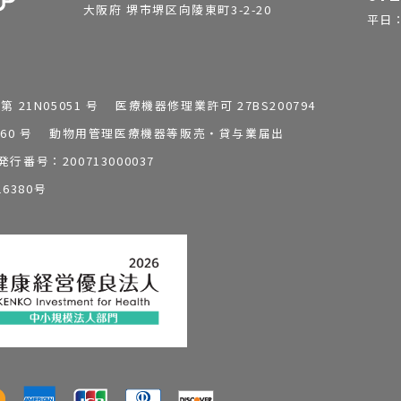
大阪府 堺市堺区向陵東町3-2-20
平日：9
1N05051 号 医療機器修理業許可 27BS200794
0196260 号 動物用管理医療機器等販売・貸与業届出
番号：200713000037
6380号