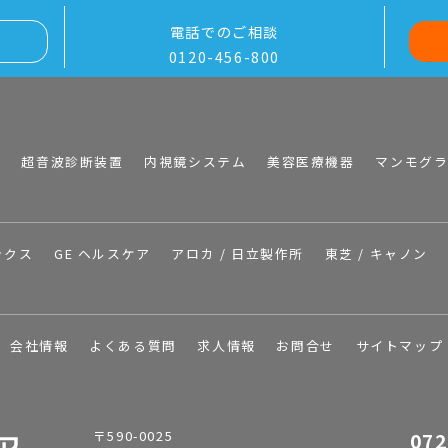
電話でのご相談
0120-456-800
I
超音波診断装置
内視鏡システム
美容医療機器
マンモグ
ックス
GE ヘルスケア
アロカ / 日立製作所
東芝 / キャノン
会社情報
よくある質問
求人情報
お問合せ
サイトマップ
〒590-0025
072