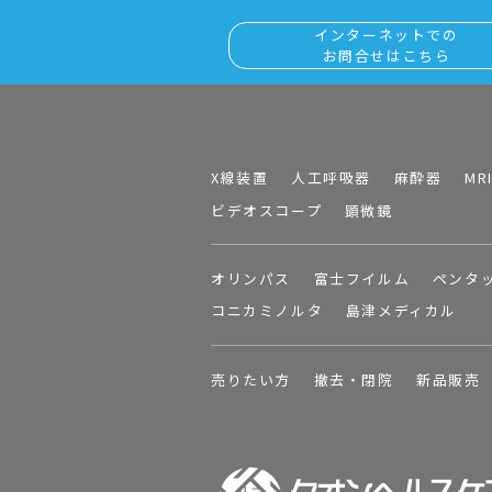
インターネットでの
お問合せはこちら
X線装置
人工呼吸器
麻酔器
MR
ビデオスコープ
顕微鏡
オリンパス
富士フイルム
ペンタ
コニカミノルタ
島津メディカル
売りたい方
撤去・閉院
新品販売