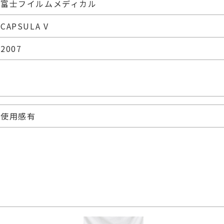
富士フイルムメディカル
CAPSULA V
2007
使用感有