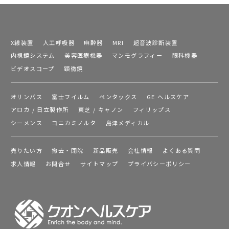
X線装置
人工呼吸器
麻酔器
MRI
超音波診断装置
内視鏡システム
美容医療機器
マンモグラフィー
眼科機器
ビデオスコープ
顕微鏡
オリンパス
富士フイルム
ペンタックス
GE ヘルスケア
アロカ / 日立製作所
東芝 / キャノン
フィリップス
シーメンス
コニカミノルタ
島津メディカル
売りたい方
撤去・閉院
新品販売
会社情報
よくある質問
求人情報
お問合せ
サイトマップ
プライバシーポリシー